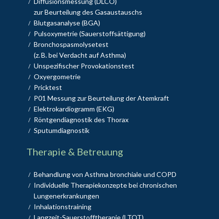
Diffusionsmessung (DLCO)
/
zur Beurteilung des Gasaustauschs
Blutgasanalyse (BGA)
/
Pulsoxymetrie (Sauerstoffsättigung)
/
Bronchospasmolysetest
/
(z. B. bei Verdacht auf Asthma)
Unspezifischer Provokationstest
/
Oxyergometrie
/
Pricktest
/
P01 Messung zur Beurteilung der Atemkraft
/
Elektrokardiogramm (EKG)
/
Röntgendiagnostik des Thorax
/
Sputumdiagnostik
/
Therapie & Betreuung
Behandlung von Asthma bronchiale und COPD
/
Individuelle Therapiekonzepte bei chronischen
/
Lungenerkrankungen
Inhalationstraining
/
Langzeit-Sauerstofftherapie (LTOT)
/